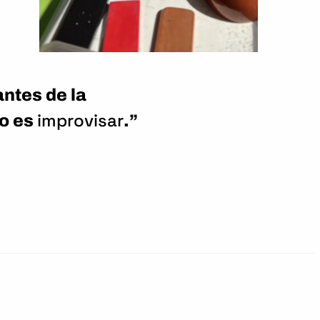
ntes de la
improvisar
go es
.”