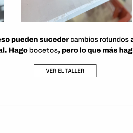
ceso pueden suceder
cambios rotundos
a
bocetos
al. Hago
, pero lo que más ha
VER EL TALLER