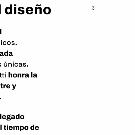
l diseño
3
l
dicos
.
rada
s únicas
.
ti
honra la
tre y
.
 legado
l tiempo de