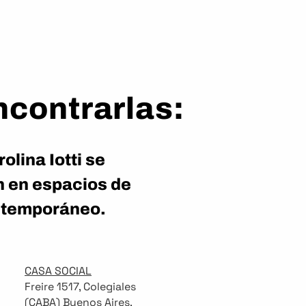
contrarlas:
olina Iotti se
n en espacios de
ontemporáneo.
CASA SOCIAL
Freire 1517, Colegiales
(CABA) Buenos Aires,